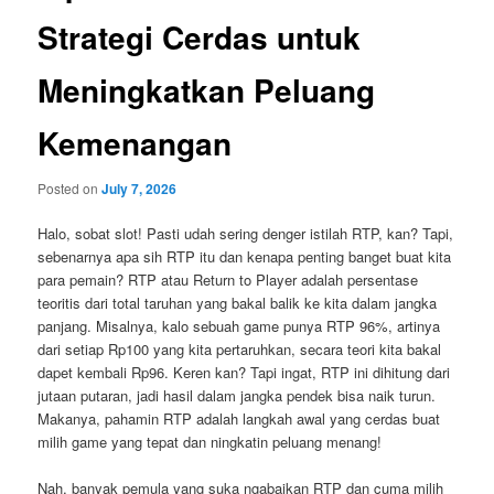
Strategi Cerdas untuk
Meningkatkan Peluang
Kemenangan
Posted on
July 7, 2026
Halo, sobat slot! Pasti udah sering denger istilah RTP, kan? Tapi,
sebenarnya apa sih RTP itu dan kenapa penting banget buat kita
para pemain? RTP atau Return to Player adalah persentase
teoritis dari total taruhan yang bakal balik ke kita dalam jangka
panjang. Misalnya, kalo sebuah game punya RTP 96%, artinya
dari setiap Rp100 yang kita pertaruhkan, secara teori kita bakal
dapet kembali Rp96. Keren kan? Tapi ingat, RTP ini dihitung dari
jutaan putaran, jadi hasil dalam jangka pendek bisa naik turun.
Makanya, pahamin RTP adalah langkah awal yang cerdas buat
milih game yang tepat dan ningkatin peluang menang!
Nah, banyak pemula yang suka ngabaikan RTP dan cuma milih