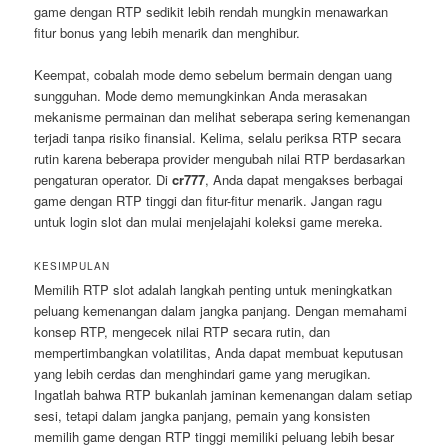
game dengan RTP sedikit lebih rendah mungkin menawarkan
fitur bonus yang lebih menarik dan menghibur.
Keempat, cobalah mode demo sebelum bermain dengan uang
sungguhan. Mode demo memungkinkan Anda merasakan
mekanisme permainan dan melihat seberapa sering kemenangan
terjadi tanpa risiko finansial. Kelima, selalu periksa RTP secara
rutin karena beberapa provider mengubah nilai RTP berdasarkan
pengaturan operator. Di
cr777
, Anda dapat mengakses berbagai
game dengan RTP tinggi dan fitur-fitur menarik. Jangan ragu
untuk login slot dan mulai menjelajahi koleksi game mereka.
KESIMPULAN
Memilih RTP slot adalah langkah penting untuk meningkatkan
peluang kemenangan dalam jangka panjang. Dengan memahami
konsep RTP, mengecek nilai RTP secara rutin, dan
mempertimbangkan volatilitas, Anda dapat membuat keputusan
yang lebih cerdas dan menghindari game yang merugikan.
Ingatlah bahwa RTP bukanlah jaminan kemenangan dalam setiap
sesi, tetapi dalam jangka panjang, pemain yang konsisten
memilih game dengan RTP tinggi memiliki peluang lebih besar