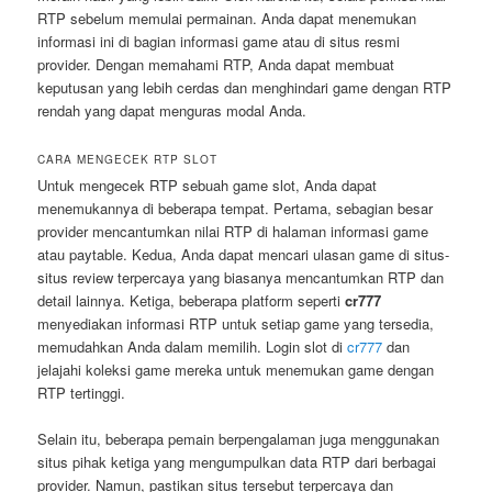
RTP sebelum memulai permainan. Anda dapat menemukan
informasi ini di bagian informasi game atau di situs resmi
provider. Dengan memahami RTP, Anda dapat membuat
keputusan yang lebih cerdas dan menghindari game dengan RTP
rendah yang dapat menguras modal Anda.
CARA MENGECEK RTP SLOT
Untuk mengecek RTP sebuah game slot, Anda dapat
menemukannya di beberapa tempat. Pertama, sebagian besar
provider mencantumkan nilai RTP di halaman informasi game
atau paytable. Kedua, Anda dapat mencari ulasan game di situs-
situs review terpercaya yang biasanya mencantumkan RTP dan
detail lainnya. Ketiga, beberapa platform seperti
cr777
menyediakan informasi RTP untuk setiap game yang tersedia,
memudahkan Anda dalam memilih. Login slot di
cr777
dan
jelajahi koleksi game mereka untuk menemukan game dengan
RTP tertinggi.
Selain itu, beberapa pemain berpengalaman juga menggunakan
situs pihak ketiga yang mengumpulkan data RTP dari berbagai
provider. Namun, pastikan situs tersebut terpercaya dan