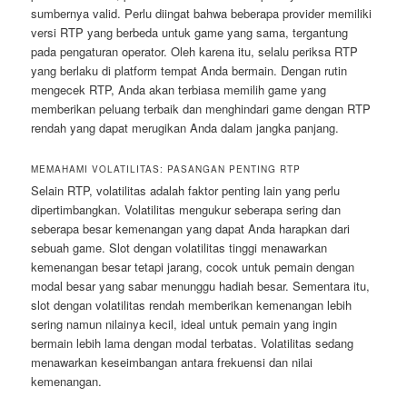
sumbernya valid. Perlu diingat bahwa beberapa provider memiliki
versi RTP yang berbeda untuk game yang sama, tergantung
pada pengaturan operator. Oleh karena itu, selalu periksa RTP
yang berlaku di platform tempat Anda bermain. Dengan rutin
mengecek RTP, Anda akan terbiasa memilih game yang
memberikan peluang terbaik dan menghindari game dengan RTP
rendah yang dapat merugikan Anda dalam jangka panjang.
MEMAHAMI VOLATILITAS: PASANGAN PENTING RTP
Selain RTP, volatilitas adalah faktor penting lain yang perlu
dipertimbangkan. Volatilitas mengukur seberapa sering dan
seberapa besar kemenangan yang dapat Anda harapkan dari
sebuah game. Slot dengan volatilitas tinggi menawarkan
kemenangan besar tetapi jarang, cocok untuk pemain dengan
modal besar yang sabar menunggu hadiah besar. Sementara itu,
slot dengan volatilitas rendah memberikan kemenangan lebih
sering namun nilainya kecil, ideal untuk pemain yang ingin
bermain lebih lama dengan modal terbatas. Volatilitas sedang
menawarkan keseimbangan antara frekuensi dan nilai
kemenangan.